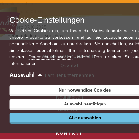
Zum
Organic certificate
Inhalt
Dateigröße: 55.08 KB
Start
Cookie-Einstellungen
springen
Erstellungsdatum: 10.07.2023
Aktualisiert: 07.10.2025
Wir setzen Cookies ein, um Ihnen die Webseitennutzung zu er
Herunterladen
Vorschau
unsere Produkte zu verbessern und auf Sie zuzuschneiden s
personalisierte Angebote zu unterbreiten. Sie entscheiden, wel
Sie zulassen oder ablehnen. Ihre Entscheidung können Sie jede
ÜBER COPPENRATH
unseren
Datenschutzhinweisen
ändern. Dort erhalten Sie au
Informationen.
Qualität
Auswahl
Familienunternehmen
AKTUELLES
Nur notwendige Cookies
Neuigkeiten
Auswahl bestätigen
KARRIERE
Alle auswählen
Stellenangebote
KONTAKT