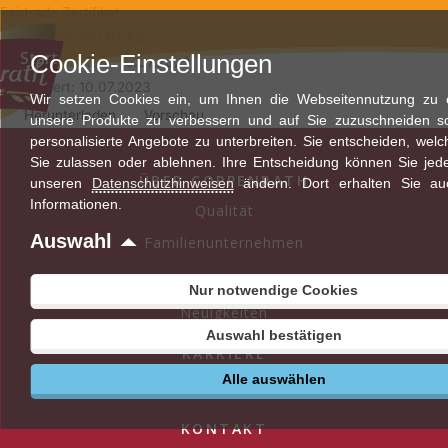
Zum
Fairtrade Zertifikat
Inhalt
Dateigröße: 120.62 KB
Start
Cookie-Einstellungen
springen
Erstellungsdatum: 10.07.2023
Aktualisiert: 10.07.2023
Wir setzen Cookies ein, um Ihnen die Webseitennutzung zu er
Herunterladen
Vorschau
unsere Produkte zu verbessern und auf Sie zuzuschneiden s
personalisierte Angebote zu unterbreiten. Sie entscheiden, wel
Sie zulassen oder ablehnen. Ihre Entscheidung können Sie jede
ÜBER COPPENRATH
unseren
Datenschutzhinweisen
ändern. Dort erhalten Sie au
Informationen.
Qualität
Auswahl
Familienunternehmen
AKTUELLES
Nur notwendige Cookies
Neuigkeiten
Auswahl bestätigen
KARRIERE
Alle auswählen
Stellenangebote
KONTAKT