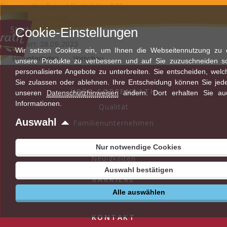
Zum
Coppenrath – Spiced Spekulatius 600g
Inhalt
Dateigröße: 4.97 MB
Start
Cookie-Einstellungen
springen
Erstellungsdatum: 22.06.2023
Aktualisiert: 28.09.2023
Wir setzen Cookies ein, um Ihnen die Webseitennutzung zu er
Herunterladen
Vorschau
unsere Produkte zu verbessern und auf Sie zuzuschneiden s
personalisierte Angebote zu unterbreiten. Sie entscheiden, wel
Sie zulassen oder ablehnen. Ihre Entscheidung können Sie jede
ÜBER COPPENRATH
unseren
Datenschutzhinweisen
ändern. Dort erhalten Sie au
Informationen.
Qualität
Auswahl
Familienunternehmen
AKTUELLES
Nur notwendige Cookies
Neuigkeiten
Auswahl bestätigen
KARRIERE
Alle auswählen
Stellenangebote
KONTAKT