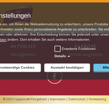
nstellungen
s ein, um Ihnen die Webseitennutzung zu erleichtern, unsere Produkte
chneiden sowie Ihnen personalisierte Angebote zu unterbreiten. Sie en
sen oder ablehnen. Ihre Entscheidung können Sie jederzeit unter unse
isen
ändern. Dort erhalten Sie auch weitere Informationen.
AKTUELLES
KARRIERE
Erweiterte Funktionen
Neuigkeiten
Stellenangebote
Details
 notwendige Cookies
Auswahl bestätigen
All
© 2023 Coppenrath Feingebäck |
Impressum
|
Datenschutz
|
Fernwartung