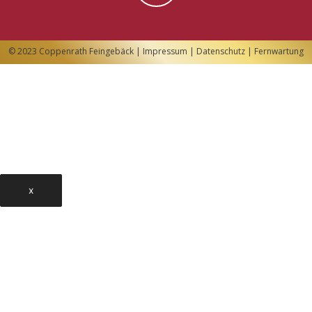
© 2023 Coppenrath Feingebäck |
Impressum
|
Datenschutz
|
Fernwartung
x