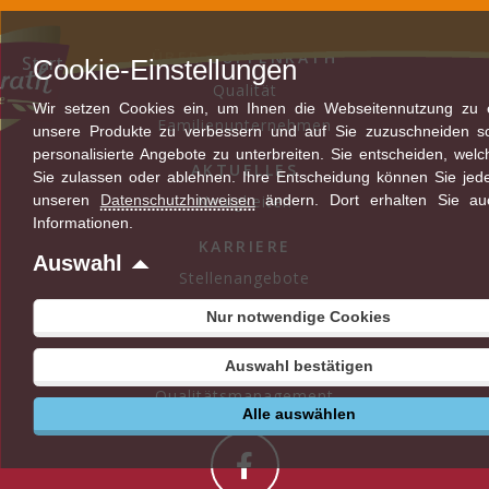
Zum
Inhalt
ÜBER COPPENRATH
Start
Cookie-Einstellungen
springen
Qualität
Wir setzen Cookies ein, um Ihnen die Webseitennutzung zu er
Familienunternehmen
unsere Produkte zu verbessern und auf Sie zuzuschneiden s
personalisierte Angebote zu unterbreiten. Sie entscheiden, wel
AKTUELLES
Sie zulassen oder ablehnen. Ihre Entscheidung können Sie jede
unseren
Datenschutzhinweisen
Neuigkeiten
ändern. Dort erhalten Sie au
Informationen.
KARRIERE
Auswahl
Stellenangebote
Nur notwendige Cookies
KONTAKT
Ansprechpartner
Auswahl bestätigen
Qualitätsmanagement
Alle auswählen