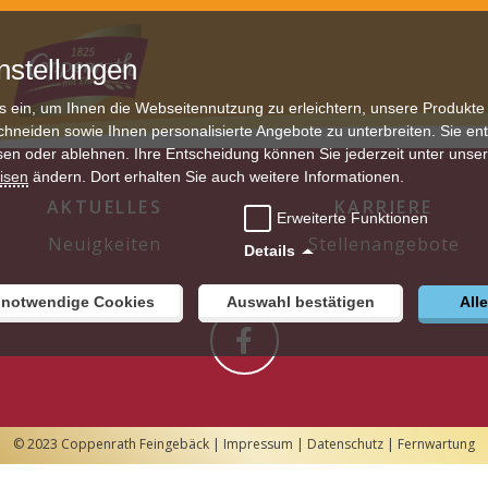
nstellungen
s ein, um Ihnen die Webseitennutzung zu erleichtern, unsere Produkte
chneiden sowie Ihnen personalisierte Angebote zu unterbreiten. Sie en
sen oder ablehnen. Ihre Entscheidung können Sie jederzeit unter unse
isen
ändern. Dort erhalten Sie auch weitere Informationen.
AKTUELLES
KARRIERE
Erweiterte Funktionen
Neuigkeiten
Stellenangebote
Details
 notwendige Cookies
Auswahl bestätigen
All
© 2023 Coppenrath Feingebäck |
Impressum
|
Datenschutz
|
Fernwartung