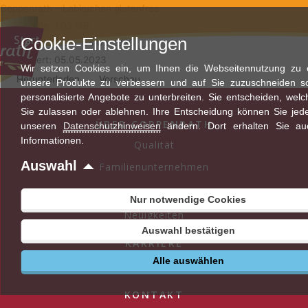
Zum
Coppenrath – Lebkuchen glutenfree
Inhalt
Dateigröße: 1.05 MB
Start
Cookie-Einstellungen
springen
Erstellungsdatum: 04.05.2023
Aktualisiert: 05.05.2023
Wir setzen Cookies ein, um Ihnen die Webseitennutzung zu er
Herunterladen
Vorschau
unsere Produkte zu verbessern und auf Sie zuzuschneiden s
personalisierte Angebote zu unterbreiten. Sie entscheiden, wel
Sie zulassen oder ablehnen. Ihre Entscheidung können Sie jede
ÜBER COPPENRATH
unseren
Datenschutzhinweisen
ändern. Dort erhalten Sie au
Informationen.
Qualität
Auswahl
Familienunternehmen
AKTUELLES
Nur notwendige Cookies
Neuigkeiten
Auswahl bestätigen
KARRIERE
Alle auswählen
Stellenangebote
KONTAKT