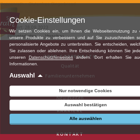
Zum
Coppenrath – Glutenfree Gingerbread
Inhalt
Dateigröße: 1.08 MB
Start
Cookie-Einstellungen
springen
Erstellungsdatum: 22.06.2023
Aktualisiert: 28.09.2023
Wir setzen Cookies ein, um Ihnen die Webseitennutzung zu er
Herunterladen
Vorschau
unsere Produkte zu verbessern und auf Sie zuzuschneiden s
personalisierte Angebote zu unterbreiten. Sie entscheiden, wel
Sie zulassen oder ablehnen. Ihre Entscheidung können Sie jede
ÜBER COPPENRATH
unseren
Datenschutzhinweisen
ändern. Dort erhalten Sie au
Informationen.
Qualität
Auswahl
Familienunternehmen
AKTUELLES
Nur notwendige Cookies
Neuigkeiten
Auswahl bestätigen
KARRIERE
Alle auswählen
Stellenangebote
KONTAKT