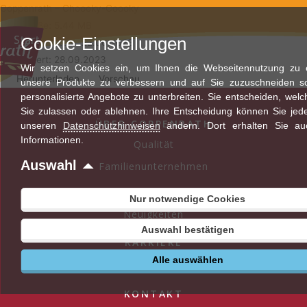
Zum
Coppenrath – Choooky-Coooky
Inhalt
Dateigröße: 5.44 MB
Start
Cookie-Einstellungen
springen
Erstellungsdatum: 22.06.2023
Aktualisiert: 28.09.2023
Wir setzen Cookies ein, um Ihnen die Webseitennutzung zu er
Herunterladen
Vorschau
unsere Produkte zu verbessern und auf Sie zuzuschneiden s
personalisierte Angebote zu unterbreiten. Sie entscheiden, wel
Sie zulassen oder ablehnen. Ihre Entscheidung können Sie jede
ÜBER COPPENRATH
unseren
Datenschutzhinweisen
ändern. Dort erhalten Sie au
Informationen.
Qualität
Auswahl
Familienunternehmen
AKTUELLES
Nur notwendige Cookies
Neuigkeiten
Auswahl bestätigen
KARRIERE
Alle auswählen
Stellenangebote
KONTAKT