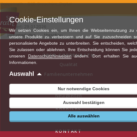
Zum
Coppenrath - B2B-Broschüre_Digital
Inhalt
Dateigröße: 2.91 MB
Start
Cookie-Einstellungen
springen
Erstellungsdatum: 23.01.2024
Aktualisiert: 29.01.2026
Wir setzen Cookies ein, um Ihnen die Webseitennutzung zu er
Herunterladen
Vorschau
unsere Produkte zu verbessern und auf Sie zuzuschneiden s
personalisierte Angebote zu unterbreiten. Sie entscheiden, wel
Sie zulassen oder ablehnen. Ihre Entscheidung können Sie jede
ÜBER COPPENRATH
unseren
Datenschutzhinweisen
ändern. Dort erhalten Sie au
Informationen.
Qualität
Auswahl
Familienunternehmen
AKTUELLES
Nur notwendige Cookies
Neuigkeiten
Auswahl bestätigen
KARRIERE
Alle auswählen
Stellenangebote
KONTAKT