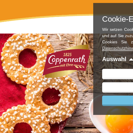
Zum
Inhalt
Cookie-E
springen
Wir setzen Cook
und auf Sie zuz
Cookies Sie z
Datenschutzhin
Start
Auswahl