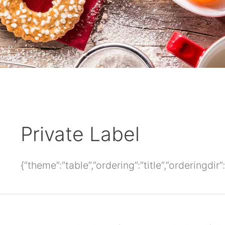
Suchen
nach:
Private Label
{“theme”:”table”,”ordering”:”title”,”orderingd